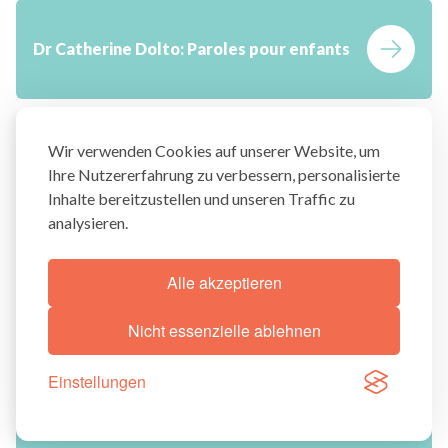
Dr Catherine Dolto:
Paroles pour enfants
Wir verwenden Cookies auf unserer Website, um
Michel Hanus:
Le deuil
Ihre Nutzererfahrung zu verbessern, personalisierte
Inhalte bereitzustellen und unseren Traffic zu
analysieren.
Hélène Romano/Adolie Day:
L’arbre et
Alle akzeptieren
l’ombre de la lune
Nicht essenzielle ablehnen
Einstellungen
Sylvie Baussier:
Le grand livre de la vie et de
la mort