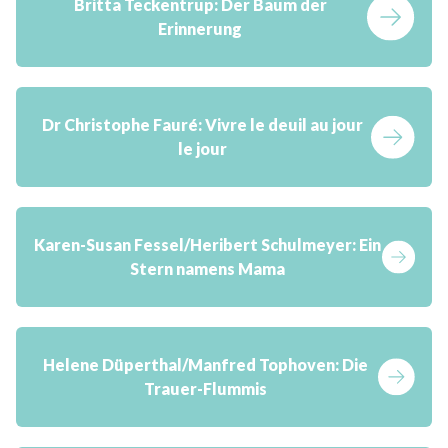
Britta Teckentrup:
Der Baum der
Erinnerung
Dr Christophe Fauré:
Vivre le deuil au jour
le jour
Karen-Susan Fessel/Heribert Schulmeyer:
Ein
Stern namens Mama
Helene Düperthal/Manfred Tophoven:
Die
Trauer-Flummis