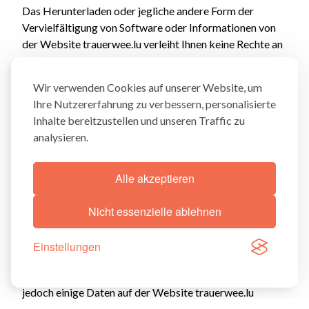
Das Herunterladen oder jegliche andere Form der
Vervielfältigung von Software oder Informationen von
der Website trauerwee.lu verleiht Ihnen keine Rechte an
diesen.
Sie dürfen die Website trauerwee.lu weder ganz noch
Wir verwenden Cookies auf unserer Website, um
teilweise in irgendeiner Form reproduzieren, übertragen,
Ihre Nutzererfahrung zu verbessern, personalisierte
verändern, für öffentliche oder kommerzielle Zwecke
Inhalte bereitzustellen und unseren Traffic zu
nutzen oder Verbindungen zu ihr herstellen, ohne
analysieren.
vorherige schriftliche Genehmigung von Trauerwee. Die
Nutzung aller oder eines Teils der Informationen
entgegen diesen Bestimmungen und dem Gesetz ist
Alle akzeptieren
ausdrücklich untersagt und kann zivil- oder
strafrechtliche Sanktionen nach sich ziehen.
Nicht essenzielle ablehnen
Garantie für die bereitgestellten Informationen
Trauerwee bemüht sich, die Qualität der Informationen
Einstellungen
sicherzustellen. Aufgrund der ständigen
Weiterentwicklung der Produkte von Trauerwee können
jedoch einige Daten auf der Website trauerwee.lu
Unvollkommenheiten jeglicher Art sowohl in Bezug auf