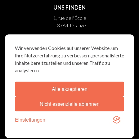
UNS FINDEN
1, rue de l'École
L-3764 Tétange
10, rue Helpert
L-8710 Boevange/Attert
Wir verwenden Cookies auf unserer Website, um
Ihre Nutzererfahrung zu verbessern, personalisierte
FOLGEN SIE UNS
Inhalte bereitzustellen und unseren Traffic zu
analysieren.
Alle akzeptieren
ALLGEMEINBEDINGUNGEN
COOKIE-ERKLÄRUNG
Nicht essenzielle ablehnen
© TRAUERWEE 2026
Einstellungen