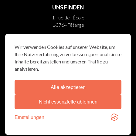
UNS FINDEN
1, rue de l'École
L-3764 Tétange
10, rue Helpert
L-8710 Boevange/Attert
Wir verwenden Cookies auf unserer Website, um
Ihre Nutzererfahrung zu verbessern, personalisierte
FOLGEN SIE UNS
Inhalte bereitzustellen und unseren Traffic zu
analysieren.
Alle akzeptieren
ALLGEMEINBEDINGUNGEN
COOKIE-ERKLÄRUNG
Nicht essenzielle ablehnen
© TRAUERWEE 2026
Einstellungen