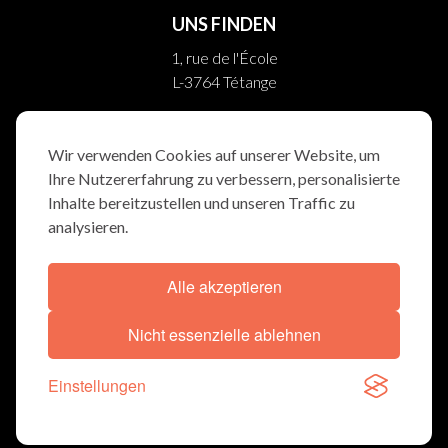
UNS FINDEN
1, rue de l'École
L-3764 Tétange
10, rue Helpert
L-8710 Boevange/Attert
Wir verwenden Cookies auf unserer Website, um
Ihre Nutzererfahrung zu verbessern, personalisierte
FOLGEN SIE UNS
Inhalte bereitzustellen und unseren Traffic zu
analysieren.
Alle akzeptieren
ALLGEMEINBEDINGUNGEN
COOKIE-ERKLÄRUNG
Nicht essenzielle ablehnen
© TRAUERWEE 2026
Einstellungen