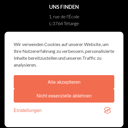
UNS FINDEN
1, rue de l'École
L-3764 Tétange
10, rue Helpert
L-8710 Boevange/Attert
Wir verwenden Cookies auf unserer Website, um
Ihre Nutzererfahrung zu verbessern, personalisierte
FOLGEN SIE UNS
Inhalte bereitzustellen und unseren Traffic zu
analysieren.
Alle akzeptieren
ALLGEMEINBEDINGUNGEN
COOKIE-ERKLÄRUNG
Nicht essenzielle ablehnen
© TRAUERWEE 2026
Einstellungen