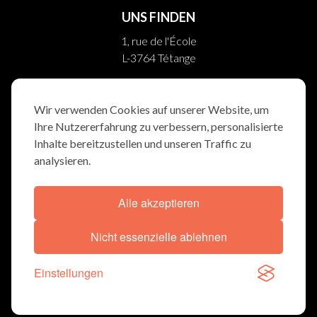
UNS FINDEN
1, rue de l'École
L-3764 Tétange
10, rue Helpert
L-8710 Boevange/Attert
Wir verwenden Cookies auf unserer Website, um
Ihre Nutzererfahrung zu verbessern, personalisierte
FOLGEN SIE UNS
Inhalte bereitzustellen und unseren Traffic zu
analysieren.
Alle akzeptieren
ALLGEMEINBEDINGUNGEN
COOKIE-ERKLÄRUNG
Nicht essenzielle ablehnen
© TRAUERWEE 2026
Einstellungen