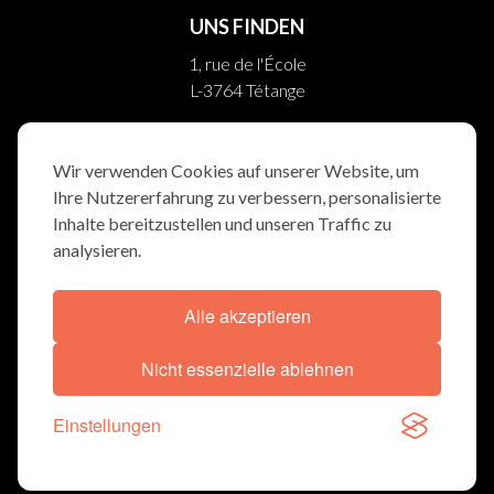
UNS FINDEN
1, rue de l'École
L-3764 Tétange
10, rue Helpert
L-8710 Boevange/Attert
Wir verwenden Cookies auf unserer Website, um
Ihre Nutzererfahrung zu verbessern, personalisierte
FOLGEN SIE UNS
Inhalte bereitzustellen und unseren Traffic zu
analysieren.
Alle akzeptieren
ALLGEMEINBEDINGUNGEN
COOKIE-ERKLÄRUNG
Nicht essenzielle ablehnen
© TRAUERWEE 2026
Einstellungen