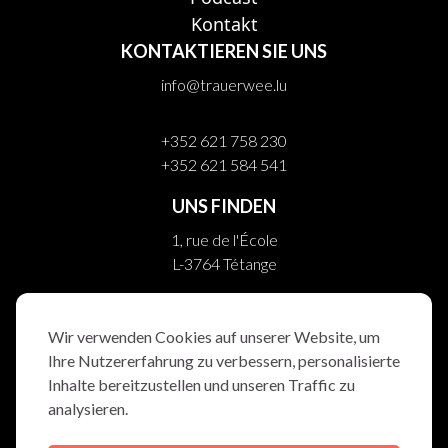
Kontakt
KONTAKTIEREN SIE UNS
info@trauerwee.lu
+352 621 758 230
+352 621 584 541
UNS FINDEN
1, rue de l'École
L-3764 Tétange
10, rue Helpert
L-8710 Boevange/Attert
Wir verwenden Cookies auf unserer Website, um
Ihre Nutzererfahrung zu verbessern, personalisierte
FOLGEN SIE UNS
Inhalte bereitzustellen und unseren Traffic zu
analysieren.