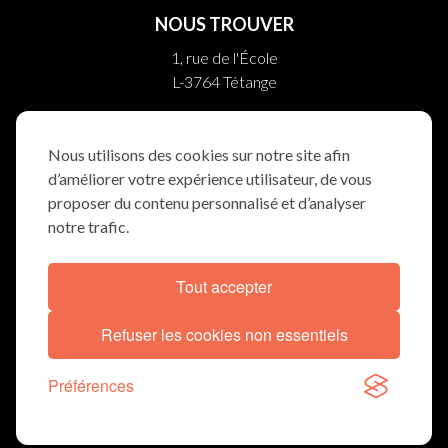
NOUS TROUVER
1, rue de l'École
L-3764 Tétange
10, rue Helpert
L-8710 Boevange/Attert
Nous utilisons des cookies sur notre site afin
d’améliorer votre expérience utilisateur, de vous
NOUS SUIVRE
proposer du contenu personnalisé et d’analyser
notre trafic.
Tout accepter
DÉCLARATION COOKIES
MENTIONS LÉGALES
Refuser les cookies non essentiels
© TRAUERWEE 2026
Préférences