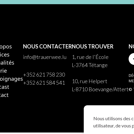
ropos
NOUS CONTACTER
NOUS TROUVER
N
ices
info@trauerwee.lu
1, rue de l'École
alités
L-3764 Tétange
rie
+352 621 758 230
DÉ
oignages
10, rue Helpert
ME
+352 621 584 541
cast
L-8710 Boevange/Attert
© 
tact
Nous utilisons des c
utilisateur, de vous