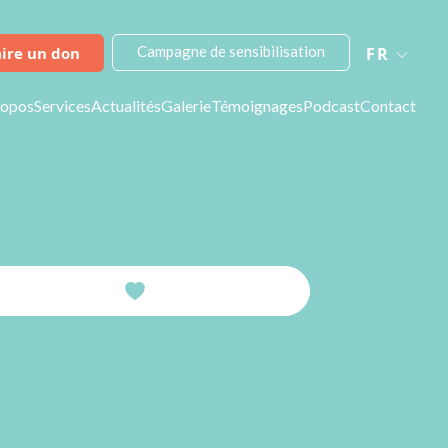
Campagne de sensibilisation
aire un don
FR
ropos
Services
Actualités
Galerie
Témoignages
Podcast
Contact