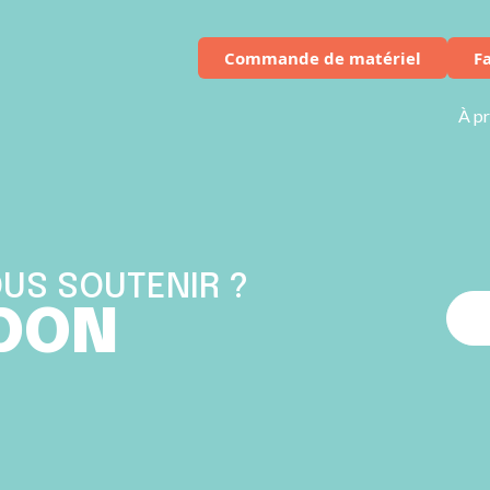
Commande de matériel
F
À p
US SOUTENIR ?
 DON