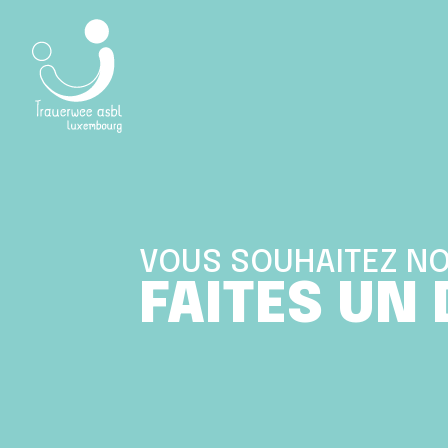
Aller au contenu
Mechthild Schroeter-Rupieper Institut
VOUS SOUHAITEZ NO
FAITES UN