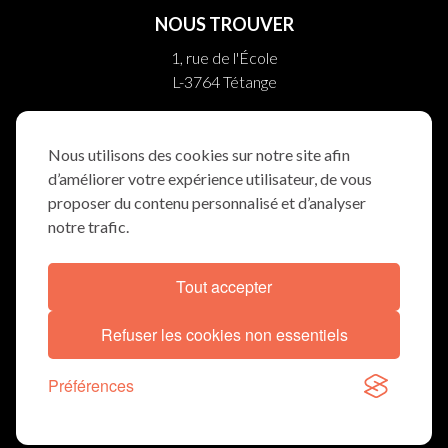
NOUS TROUVER
1, rue de l'École
L-3764 Tétange
10, rue Helpert
L-8710 Boevange/Attert
Nous utilisons des cookies sur notre site afin
d’améliorer votre expérience utilisateur, de vous
NOUS SUIVRE
proposer du contenu personnalisé et d’analyser
notre trafic.
Tout accepter
DÉCLARATION COOKIES
MENTIONS LÉGALES
Refuser les cookies non essentiels
© TRAUERWEE 2026
Préférences