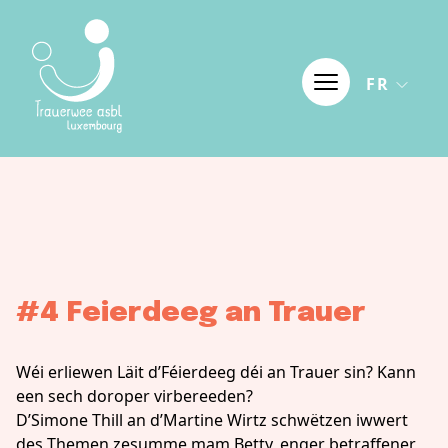
Aller au contenu
FR
#4 Feierdeeg an Trauer
Wéi erliewen Läit d’Féierdeeg déi an Trauer sin? Kann
een sech doroper virbereeden?
D’Simone Thill an d’Martine Wirtz schwëtzen iwwert
des Themen zesumme mam Betty, enger betraffener