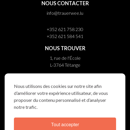
NOUS CONTACTER
info@trauerwee.lu
+352 621 758 230
+352 621 584 541
NOUS TROUVER
1, rue de l'École
L-3764 Tétange
10, rue Helpert
L-8710 Boevange/Attert
Nous utilisons des cookies sur notre site afin
d’améliorer votre expérience utilisateur, de vous
NOUS SUIVRE
proposer du contenu personnalisé et d’analyser
notre trafic.
Tout accepter
DÉCLARATION COOKIES